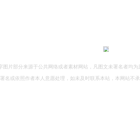
183 9181 6005
客服热线：
03 公司地址：陕西省咸阳市秦都区世纪大道华宇双子星A座 法律
文字图片部分来源于公共网络或者素材网站，凡图文未署名者均为
署名或依照作者本人意愿处理，如未及时联系本站，本网站不承