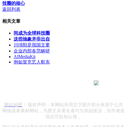
技圈的核心
返回列表
相关文章
间成为全球科技圈
这些抽象并非出自
川绵阳是我国主要
企业内部各范畴研
AIMediaKit
例如冒充艺人靳东
183 9181 6005
客服热线：
客服QQ：10014803 公司地址：陕西省咸阳市秦都区世纪大
道华宇双子星A座 法律顾问：陕西润丰律师事务所
网站地图
| 版权声明：本网站所用文字图片部分来源于公共
网络或者素材网站，凡图文未署名者均为原始状况，但作者发
现后可告知认领，