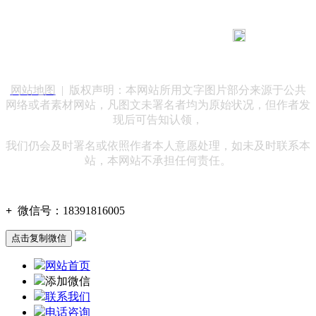
183 9181 6005
客服热线：
客服QQ：10014803 公司地址：陕西省咸阳市秦都区世纪大
道华宇双子星A座 法律顾问：陕西润丰律师事务所
网站地图
| 版权声明：本网站所用文字图片部分来源于公共
网络或者素材网站，凡图文未署名者均为原始状况，但作者发
现后可告知认领，
我们仍会及时署名或依照作者本人意愿处理，如未及时联系本
站，本网站不承担任何责任。
+
微信号：
18391816005
点击复制微信
网站首页
添加微信
联系我们
电话咨询