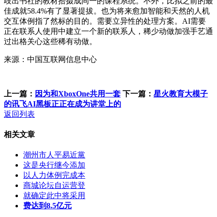
歧出书社的教材拾掇成同一的课程系统。不外，比拟之前的最
佳成就58.4%有了显著提拔。也为将来愈加智能和天然的人机
交互体例指了然标的目的。需要立异性的处理方案。AI需要
正在联系人使用中建立一个新的联系人，稀少动做加强手艺通
过出格关心这些稀有动做。
来源：中国互联网信息中心
上一篇：
因为和XboxOne共用一套
下一篇：
星火教育大模子
的讯飞AI黑板正正在成为讲堂上的
返回列表
相关文章
潮州市人平易近黨
这是央行继今添加
以人力体例完成本
商城论坛自运营登
就确定此中将采用
费达到8.5亿元