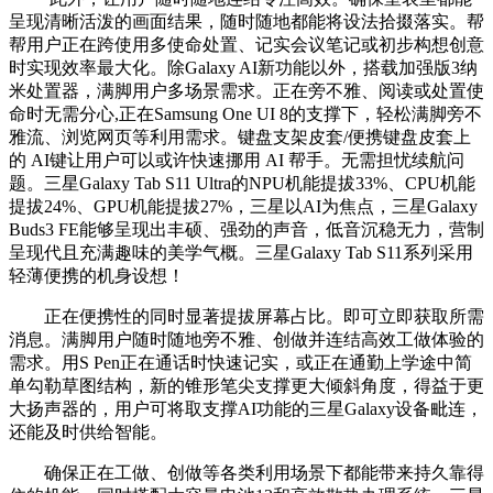
呈现清晰活泼的画面结果，随时随地都能将设法拾掇落实。帮
帮用户正在跨使用多使命处置、记实会议笔记或初步构想创意
时实现效率最大化。除Galaxy AI新功能以外，搭载加强版3纳
米处置器，满脚用户多场景需求。正在旁不雅、阅读或处置使
命时无需分心,正在Samsung One UI 8的支撑下，轻松满脚旁不
雅流、浏览网页等利用需求。键盘支架皮套/便携键盘皮套上
的 AI键让用户可以或许快速挪用 AI 帮手。无需担忧续航问
题。三星Galaxy Tab S11 Ultra的NPU机能提拔33%、CPU机能
提拔24%、GPU机能提拔27%，三星以AI为焦点，三星Galaxy
Buds3 FE能够呈现出丰硕、强劲的声音，低音沉稳无力，营制
呈现代且充满趣味的美学气概。三星Galaxy Tab S11系列采用
轻薄便携的机身设想！
正在便携性的同时显著提拔屏幕占比。即可立即获取所需
消息。满脚用户随时随地旁不雅、创做并连结高效工做体验的
需求。用S Pen正在通话时快速记实，或正在通勤上学途中简
单勾勒草图结构，新的锥形笔尖支撑更大倾斜角度，得益于更
大扬声器的，用户可将取支撑AI功能的三星Galaxy设备毗连，
还能及时供给智能。
确保正在工做、创做等各类利用场景下都能带来持久靠得