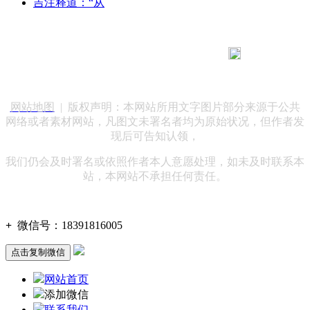
吉注释道：“从
183 9181 6005
客服热线：
客服QQ：10014803 公司地址：陕西省咸阳市秦都区世纪大
道华宇双子星A座 法律顾问：陕西润丰律师事务所
网站地图
| 版权声明：本网站所用文字图片部分来源于公共
网络或者素材网站，凡图文未署名者均为原始状况，但作者发
现后可告知认领，
我们仍会及时署名或依照作者本人意愿处理，如未及时联系本
站，本网站不承担任何责任。
+
微信号：
18391816005
点击复制微信
网站首页
添加微信
联系我们