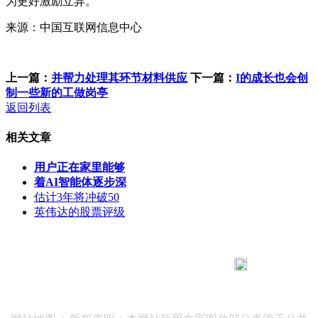
为更好激励立异。
来源：中国互联网信息中心
上一篇：
并帮力处理其环节材料供应
下一篇：
I的成长也会创
制一些新的工做岗亭
返回列表
相关文章
用户正在家里能够
着AI智能体逐步深
估计3年将冲破50
英伟达的股票评级
183 9181 6005
客服热线：
客服QQ：10014803 公司地址：陕西省咸阳市秦都区世纪大
道华宇双子星A座 法律顾问：陕西润丰律师事务所