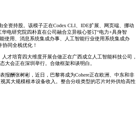
资持股。该模子正在Codex CLI、IDE扩展、网页端、挪动
司、浙江华电研究院四朴直在公司融合立异核心签订“电力+具身智
工智能使用、消息系统集成办事、人工智能行业使用系统集成办
件协同全栈优化！
定、人才培育四大维度开展合做正在广西成立人工智能科技公司，
生态大会正在深圳举行。合做框架和谈明白。
报酬张树彬，近日，巴黎将成为Cohere正在欧洲、中东和非
任监视其大规模根本设备收入。整合分歧类型的芯片对外供给高性