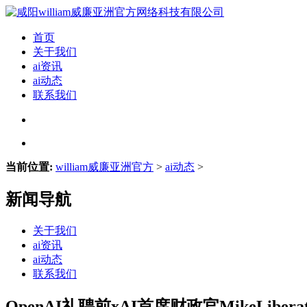
首页
关于我们
ai资讯
ai动态
联系我们
当前位置:
william威廉亚洲官方
>
ai动态
>
新闻导航
关于我们
ai资讯
ai动态
联系我们
OpenAI礼聘前xAI首席财政官MikeLiber