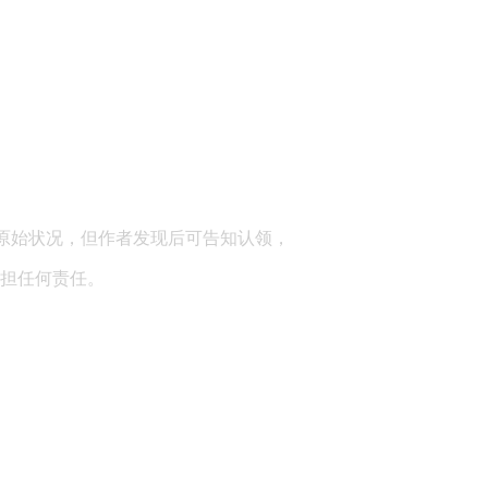
顾问：陕西润丰律师事务所
原始状况，但作者发现后可告知认领，
担任何责任。