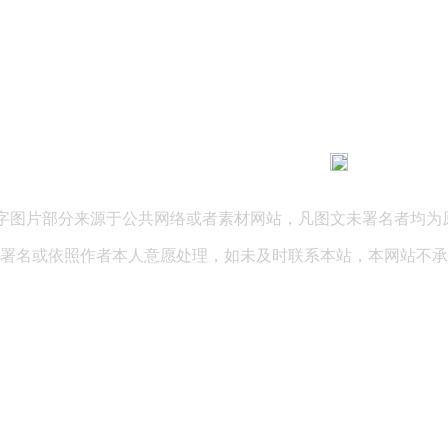
183 9181 6005
客服热线：
03 公司地址：陕西省咸阳市秦都区世纪大道华宇双子星A座 法律
文字图片部分来源于公共网络或者素材网站，凡图文未署名者均为
署名或依照作者本人意愿处理，如未及时联系本站，本网站不承