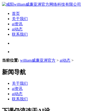
首页
关于我们
ai资讯
ai动态
联系我们
当前位置:
william威廉亚洲官方
>
ai动态
>
新闻导航
关于我们
ai资讯
ai动态
联系我们
下课仍流连于AI设