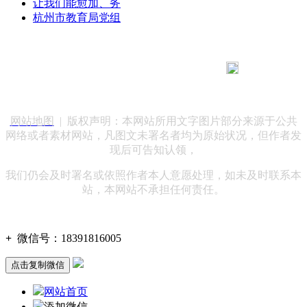
让我们能愈加、务
杭州市教育局党组
183 9181 6005
客服热线：
客服QQ：10014803 公司地址：陕西省咸阳市秦都区世纪大
道华宇双子星A座 法律顾问：陕西润丰律师事务所
网站地图
| 版权声明：本网站所用文字图片部分来源于公共
网络或者素材网站，凡图文未署名者均为原始状况，但作者发
现后可告知认领，
我们仍会及时署名或依照作者本人意愿处理，如未及时联系本
站，本网站不承担任何责任。
+
微信号：
18391816005
点击复制微信
网站首页
添加微信