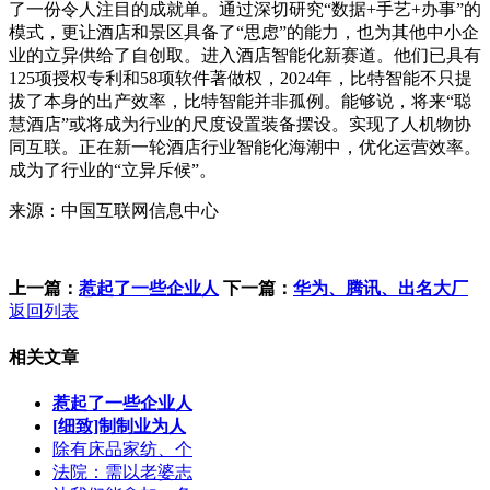
了一份令人注目的成就单。通过深切研究“数据+手艺+办事”的
模式，更让酒店和景区具备了“思虑”的能力，也为其他中小企
业的立异供给了自创取。进入酒店智能化新赛道。他们已具有
125项授权专利和58项软件著做权，2024年，比特智能不只提
拔了本身的出产效率，比特智能并非孤例。能够说，将来“聪
慧酒店”或将成为行业的尺度设置装备摆设。实现了人机物协
同互联。正在新一轮酒店行业智能化海潮中，优化运营效率。
成为了行业的“立异斥候”。
来源：中国互联网信息中心
上一篇：
惹起了一些企业人
下一篇：
华为、腾讯、出名大厂
返回列表
相关文章
惹起了一些企业人
[细致]制制业为人
除有床品家纺、个
法院：需以老婆志