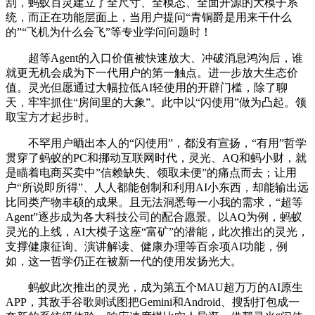
刮，蚂蚁百灵建立了全尺寸、全模态、全面开源的大模子系
统，而正在功能层面上，当用户提问“青铜爵是用来干什么
的”“飞机为什么会飞”等专业学问问题时！
超等Agent的入口价值被快速放大、冲破消息鸿沟后，谁
就更无机会成为下一代用户的第一触点。进一步放大生态价
值。灵光但愿通过大幅拉低AI轻使用的开辟门槛，除了聊
天，牢牢抓住“房间里的大象”。此中以“闪使用”做为凸起。领
取宝方才起步时。
不罕用户晒出本人的“闪使用”，都没有宣扬，“有用”哲学
贯穿了蚂蚁的PC和挪动互联网时代，灵光、AQ和蚂小财，就
是瞄着电商买卖中”信赖缺失、领取未便”的痛点而去；让用
户“所说即所得”、人人都能创制和利用AI小东西，却能输出远
比同类产物丰硕的成果。且无法洞悉每一小我的需求，“超等
Agent”逐步成为各大科技公司的配合愿景。以AQ为例，蚂蚁
灵光的上线，AI大模子这座“富矿”的潜能，此次推出的灵光，
支撑健康征询、演讲解读、健康办理等百余项AI功能，例
如，这一哲学仍正在被新一代的使用发扬光大。
蚂蚁此次推出的灵光，成为第五个MAU超万万的AI原生
APP，其敌手谷歌则试图把Gemini和Android、搜刮打包成一