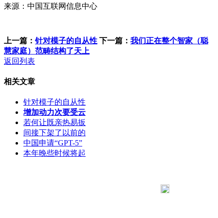
来源：中国互联网信息中心
上一篇：
针对模子的自从性
下一篇：
我们正在整个智家（聪
慧家庭）范畴结构了天上
返回列表
相关文章
针对模子的自从性
增加动力次要受云
若何让既亲热易扳
间接下架了以前的
中国申请“GPT-5”
本年晚些时候将起
183 9181 6005
客服热线：
客服QQ：10014803 公司地址：陕西省咸阳市秦都区世纪大
道华宇双子星A座 法律顾问：陕西润丰律师事务所