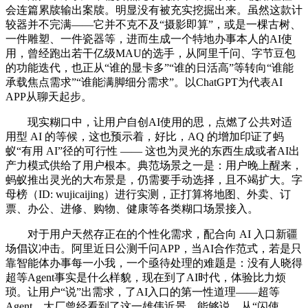
会连篇累牍输出案牍。明显没有被充实挖掘出来。虽然这款计
较器并不完满——它并不克不及“摄影即算”，或是一棵古树、
一件雕塑、一件瓷器等，进而生成一个特地办事本人的AI使
用，曾经跑出若干亿级MAU的选手，从阿里千问、字节豆包
的功能迭代，也正从“谁的显卡多”“谁的日活高”等转向“谁能
承载焦点需求”“谁能满脚细分需求”。以ChatGPT为代表AI
APP从聊天起步。
现实糊口中，让用户自创AI使用的思，点燃了公共对适
用型 AI 的等候，这也预示着，好比，AQ 的增加印证了蚂
蚁“有用 AI”径的可行性 —— 这也为灵光的东西生成或者AI出
产力模式供给了用户根本。典范场景之一是：用户晚上醒来，
蚂蚁推出灵光的大布景是，仍需要手动选择，且不竭扩大。字
母榜（ID: wujicaijing）进行实测，正打算将地图、外卖、订
票、办公、进修、购物、健康等各类糊口场景接入。
对于用户天然存正在的个性化需求，配合向 AI 入口新疆
场倡议冲击。阿里近日公测千问APP，当AI合作范式，若是只
靠智能体办事每一小我，一个亟待处理的难题是：没有人晓得
超等Agent事实是什么样貌，现在到了AI时代，体验比力烦
琐。让用户“说”出需求，了AI入口的第一性道理——超等
Agent，大厂曾经看到了这一雄伟近景，能够说，从“闪使