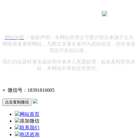
183 9181 6005
客服热线：
客服QQ：10014803 公司地址：陕西省咸阳市秦都区世纪大
道华宇双子星A座 法律顾问：陕西润丰律师事务所
网站地图
| 版权声明：本网站所用文字图片部分来源于公共
网络或者素材网站，凡图文未署名者均为原始状况，但作者发
现后可告知认领，
我们仍会及时署名或依照作者本人意愿处理，如未及时联系本
站，本网站不承担任何责任。
+
微信号：
18391816005
点击复制微信
网站首页
添加微信
联系我们
电话咨询