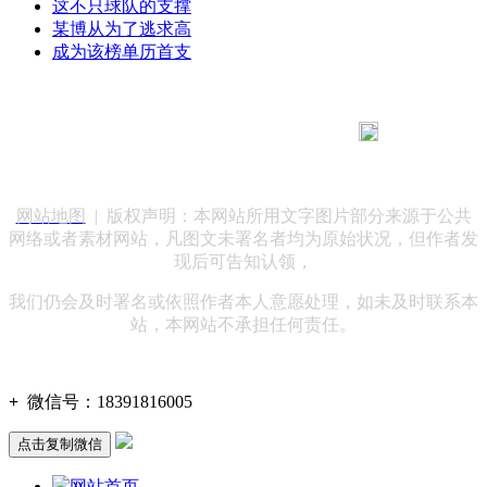
这不只球队的支撑
某博从为了逃求高
成为该榜单历首支
183 9181 6005
客服热线：
客服QQ：10014803 公司地址：陕西省咸阳市秦都区世纪大
道华宇双子星A座 法律顾问：陕西润丰律师事务所
网站地图
| 版权声明：本网站所用文字图片部分来源于公共
网络或者素材网站，凡图文未署名者均为原始状况，但作者发
现后可告知认领，
我们仍会及时署名或依照作者本人意愿处理，如未及时联系本
站，本网站不承担任何责任。
+
微信号：
18391816005
点击复制微信
网站首页