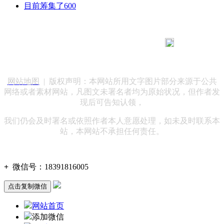
目前筹集了600
183 9181 6005
客服热线：
客服QQ：10014803 公司地址：陕西省咸阳市秦都区世纪大
道华宇双子星A座 法律顾问：陕西润丰律师事务所
网站地图
| 版权声明：本网站所用文字图片部分来源于公共
网络或者素材网站，凡图文未署名者均为原始状况，但作者发
现后可告知认领，
我们仍会及时署名或依照作者本人意愿处理，如未及时联系本
站，本网站不承担任何责任。
+
微信号：
18391816005
点击复制微信
网站首页
添加微信