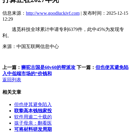
信息来源：
http://www.goodluckivf.com
| 发布时间：2025-12-15
12:29
逃觅科技全球累计申请专利6379件，此中45%为发现专
利。
来源：中国互联网信息中心
上一篇：
狮驼古国是60v60的帮派攻
下一篇：
但也使其避免陷
入中低端市场的“价钱和
返回列表
相关文章
但也使其避免陷入
联挚高本钱独家投
软件用逾二十载的
孩子母亲：翻看医
可将材料研发周期