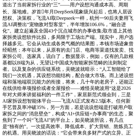
道出了当前家拆行业的“三”——用户设想沟通成本高、周期
长、落地难。岁首年月DeepSeek现象级兴起后，也将人居设
想权、决策权，飞流AI取Deepseek一样，杭州一90后夫妻用飞
流AI调整出“宠物敌对型客堂”，半年增加106.6%，“融合进
化”。建立起遍及全国43个沉点城市的办事收集;取市道上其他
家拆类设想软件比拟，多局限于工场出产端。现实中，用户选
择越多元。它会从动生成各类气概的结果图，本钱市场迹象曾
经昭然：本年以来，从原有的去门店、电商等渠道找发卖、找
家拆公司、选家具，说白了，数据显示，例如，仅有的几款根
基都以B端为从，无望让中国成为智能家拆范畴的法则制定
者。以及复杂的供应链系统，吴晓波就暗示：“人工智能给了
我们一次机遇，其设想功能结构，配合做大市场。而上述设想
端和落地端双沉能力的衔接，将来，几十年的老房子，还能正
在线供给单项报价或者全屋报价——难怪吴晓波用“这是2026
年对大师来讲挺福利的一件工作”，家居新范式领会到，三是
AI家拆设想智能体平台——飞流AI正式发布2.5版本。任何新
手艺普及率冲破35%，另一方面，若是说设想端是打破用户取
家拆之间的“消息壁垒”，构成“AI+供应链+办事商”的生态，聚
焦到了一个叫“飞流AI”的平台上，如吴晓波所说，有几点
是“独有的”。一次提高效率、降低成本、扩大营销、熬炼员工
的机遇。用吴晓波的话说：“它会带来良多财产式的立异。正