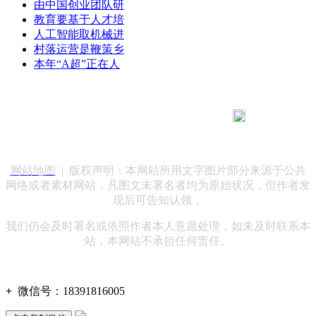
由中国创业团队研
教育要基于人才培
人工智能取机械进
村落运营是鞭策乡
本年“A超”正在人
183 9181 6005
客服热线：
客服QQ：10014803 公司地址：陕西省咸阳市秦都区世纪大
道华宇双子星A座 法律顾问：陕西润丰律师事务所
网站地图
| 版权声明：本网站所用文字图片部分来源于公共
网络或者素材网站，凡图文未署名者均为原始状况，但作者发
现后可告知认领，
我们仍会及时署名或依照作者本人意愿处理，如未及时联系本
站，本网站不承担任何责任。
+
微信号：
18391816005