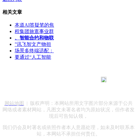
相关文章
本道AI答疑笔的焦
程集团旅逛事业群
、智能合约和物联
”讯飞智文产物担
场景多终端适配：
要通过“人工智能
183 9181 6005
客服热线：
客服QQ：10014803 公司地址：陕西省咸阳市秦都区世纪大
道华宇双子星A座 法律顾问：陕西润丰律师事务所
网站地图
| 版权声明：本网站所用文字图片部分来源于公共
网络或者素材网站，凡图文未署名者均为原始状况，但作者发
现后可告知认领，
我们仍会及时署名或依照作者本人意愿处理，如未及时联系本
站，本网站不承担任何责任。