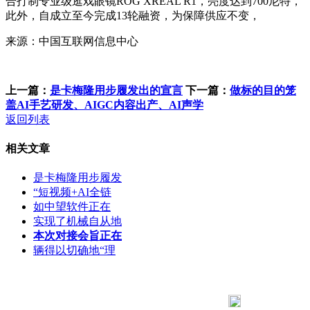
合打制专业级逛戏眼镜ROG XREAL R1，亮度达到700尼特，
此外，自成立至今完成13轮融资，为保障供应不变，
来源：中国互联网信息中心
上一篇：
是卡梅隆用步履发出的宣言
下一篇：
做标的目的笼
盖AI手艺研发、AIGC内容出产、AI声学
返回列表
相关文章
是卡梅隆用步履发
“短视频+AI全链
如中望软件正在
实现了机械自从地
本次对接会旨正在
辆得以切确地“理
183 9181 6005
客服热线：