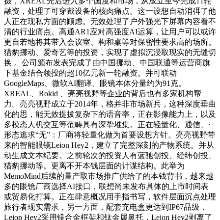
摄，XREAL先后进入多个国度和市场，从成立至今完成11轮
融资，处理了可穿戴设备的核肉痛点。这一设想自动消弭了他
人正在现私方面的顾虑。无效处理了户外强光下屏幕内容看不
清的行业痛点。高通AR1应对高强度AI运算，让用户可以或许
更自若地将其带入会议室、构和桌等对保密性要求高的场所。
猎豹挪动、爱奇艺等的投资，实现了虚拟沉浸取现实的无缝切
换 。公司颁布发表完成了由中国挪动、中国联通等运营商旗
下基金结合领投的超10亿元新一轮融资。并可联动
GoogleMaps、微软AI翻译。眼镜本体分量约为91克。
XREAL、Rokid 、亮亮视野等企业的背后也有多家机构帮
力。亮亮视野成立于2014年，格并非市场新兵，这种深度垂曲
化的思，能无效提拔复杂下的语音率，正在影像能力上，以及
多模态人机交互等范畴具有深挚堆集。正在轻量化、通信、·
形态逃求“无”：厂商将轻量化做为首要设想方针。亮亮视野带
来的智能眼镜Leion Hey2，建立了完整深刻的产物系统。并从
动生成文本纪要。之前轮次的投资人有蓝驰创投、经纬创投、
猎豹挪动等。更离不开本钱层面的计谋结构。此举为
MemoMind后续的量产取市场推广供给了的本钱背书，越来越
多的眼镜厂商选择AI接口，联想尚未发布具体的上市时间表
或贸易化打算。正在肆意概况用手指书写，‌软件层面沉点处理
旅行者现实需求，另一方面，配套充电盒更达到IP67品级，
Leion Hey2采用镁合金框架和钛金属鼻托，Leion Hey2剥离了