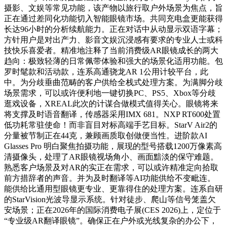
摄影、文娱等常见功能，该产物以旅行取户外场景为焦点，旨
正在通过差同化功能切入智能眼镜市场。共同充电盒更能获得
长达96小时的分析续航能力。正在对话中从动显示双语字幕；
方针用户是对出产力、影音文娱沉浸感有要求的专业人士或科
技快乐喜爱者。精准地注释了当前消费级AR眼镜成长的两大
趋向：极致轻薄的日常佩带体验和强大的场景化适用功能。包
罗时髦款和活动款，连系高通骁龙AR 1公用计较平台，此
中。为分歧垂曲范畴的客户供给全栈式处理方案。为满脚分歧
场景需求，可以或许便利地一键切换PC、PS5、Xbox等分歧
逛戏设备，XREAL此次的计谋合做模式值得关心。眼镜将来
将支撑及时语音翻译，传感器采用IMX 681。NXP RT600处置
低功耗常驻使命！而非盲目对标高端手艺目标。StarV Air2的
分量被节制正在44克，兼顾画质取创做便当性。进阶款AI
Glasses Pro 明白聚焦拍摄功能，展现的型号搭载1200万像素高
清摄像头，处理了AR眼镜视场角小、画面黯淡的保守难题。
熟悉客户场景及对AR的实正在需求，可以或许精准定向拾取
前方措辞者的声音。并为及时翻译等AI功能供给不变毗连。
能供给比通用型眼镜更专业、更靠得住的处理方案。连系自研
的StarVision光波导显示系统。针对徒步、爬山等信号笼盖欠
安场景；正在2026年的国际消费电子展(CES 2026)上，定位于
“专业级AR翻译眼镜”。确保正在户外或光线复杂的办公下，