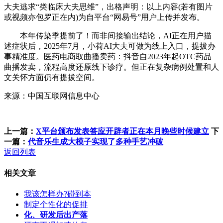
大夫逃求“类临床大夫思维”，出格声明：以上内容(若有图片
或视频亦包罗正在内)为自平台“网易号”用户上传并发布。
本年传染季提前了！而非间接输出结论，AI正在用户描
述症状后，2025年7月，小荷AI大夫可做为线上入口，提拔办
事精准度。医药电商取曲播卖药：抖音自2023年起OTC药品
曲播发卖，流程高度还原线下诊疗。但正在复杂病例处置和人
文关怀方面仍有提拔空间。
来源：中国互联网信息中心
上一篇：
X平台颁布发表答应开辟者正在本月晚些时候建立
下
一篇：
代音乐生成大模子实现了多种手艺冲破
返回列表
相关文章
我该怎样办?碰到本
制定个性化的促排
化、研发后出产落