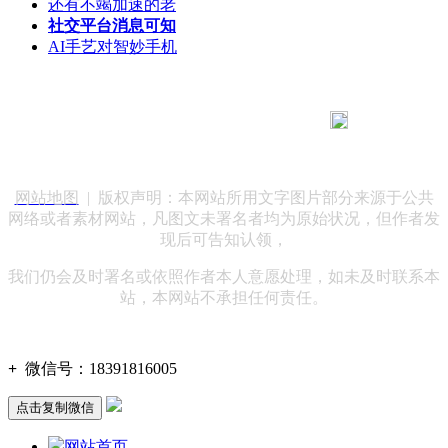
还有不竭加速的老
社交平台消息可知
AI手艺对智妙手机
183 9181 6005
客服热线：
客服QQ：10014803 公司地址：陕西省咸阳市秦都区世纪大
道华宇双子星A座 法律顾问：陕西润丰律师事务所
网站地图
| 版权声明：本网站所用文字图片部分来源于公共
网络或者素材网站，凡图文未署名者均为原始状况，但作者发
现后可告知认领，
我们仍会及时署名或依照作者本人意愿处理，如未及时联系本
站，本网站不承担任何责任。
+
微信号：
18391816005
点击复制微信
网站首页