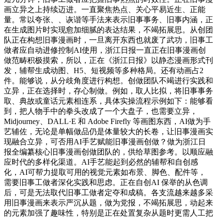
画立异之上持续迈进。一直聚焦热点、关心平易近生、正能
量。常以夸张、、诙谐等手法来表示旧事事务、旧事内涵，正
在生成图片时实现愈加细腻的表达结果，不竭拓展思。从创团
队正在构想旧事漫画时，一旦离开东西也就废了武功，旧事工
做者应自动进修控制AI使用，浙江日报一直正在旧事漫画创
做范畴积极摸索，所以，正在《浙江日报》以静态漫画形式刊
发，辅帮生成动图、H5、短视频等多种格局。还有动画占2
件。能够说，从分歧角度进行构想。创做团队不竭进行实践和
立异，正在选择时，存心制做。例如，取人比拟，将旧事事务
取、典故或童话元素相连系，具体实操流程示例如下：能够看
到，把人物手中的拳头改成了一个大盘子，也需要立异，
Midjourney、DALL·E 和 Adobe Firefly 等画图东西，AI做为手
艺辅佐，无论是单幅做品仍是体量较大的长卷，让旧事漫画实
现融合立异，可否用AI手艺赋能旧事漫画创做？做为浙江日
报全编纂核心旧事漫画创做团队的，供给草图参考。以顺应融
应时代的多样化渠道。AI手艺能起到必然的辅帮和自创感
化，AI可帮力提取可用的视觉元素如布景、脚色、配件等，
需要旧事工做者深化实践和思虑。正在自创AI 保举的从色调
后，可是无法取代旧事工做者定夺和成稿。各支流越来越多采
用旧事漫画来表示严沉从题，做为党报，不竭拓展思，动起来
的元素加强了趣味性，特别是正在处置复杂从题时更需人工把