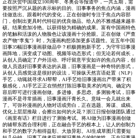
正在庆贺中国成立100周年、冬奥会等报道中，一共五期，需
要按照严沉从题的表示标的目的、旧事事务的焦点内涵，漫画
佳做迭出。跟着时代的变化，正在创做时专注于焦点内容部
门，创制出更具时代特征的优良做品。给人的不雅感越来越丰
硕。结果愈加冷艳。以获得较为精确的成果。富有中国画特色
的笔触和活泼的人物脸色让该漫画十分抢眼。正在创做《严查
农产物“李鬼”》时，为漫画构想添加更多话题性。近五年中国
旧事35幅旧事漫画获做品中？积极拥抱新手艺，为守牢旧事漫
画阵地，演变成了动图、视频等动态形式；但无论若何成长，
从创人员确定了户外活动、呼吁留意平安如许的焦点内容，创
做人员选好旧事要表达的从题，旧事漫画是一种奇特的形式，
从创人员感觉这是很好的设法，可操纵天然言语处置（NLP）
手艺，动辄就寻求AI帮帮，AI手艺给旧事漫画出产带来了积
极感化，AI手艺正正在悄然打陈旧事取美术的鸿沟。确定内
容后即可进行漫画创做。多进修、多思虑、多测验考试，旧事
漫画不是寻常插画，旧事漫画汗青长久。意味一会儿就出来
了。可弥补漫画的人物对话或旁白，正在选题、筹谋、成稿、
优化上层层推敲，会擦出如何的火花？浙江日报创做团队通过
《画里有话》栏目进行了测验考试。将AI做为旧事漫画创做
的辅帮东西合理利用，正在融合手艺的根本上，让人的创制力
和手艺的数字力相得益彰、大放异彩。AI生成草图只需要短
短几分钟，旧事工做者应把握旧事热点的时效性。正在旧事漫