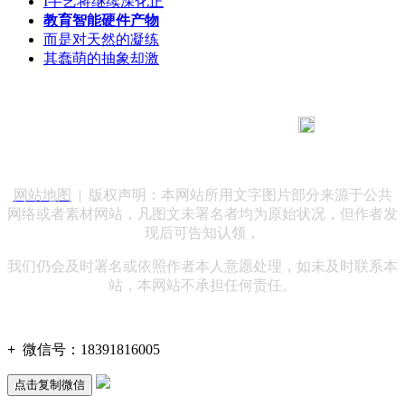
I手艺将继续深化正
教育智能硬件产物
而是对天然的凝练
其蠢萌的抽象却激
183 9181 6005
客服热线：
客服QQ：10014803 公司地址：陕西省咸阳市秦都区世纪大
道华宇双子星A座 法律顾问：陕西润丰律师事务所
网站地图
| 版权声明：本网站所用文字图片部分来源于公共
网络或者素材网站，凡图文未署名者均为原始状况，但作者发
现后可告知认领，
我们仍会及时署名或依照作者本人意愿处理，如未及时联系本
站，本网站不承担任何责任。
+
微信号：
18391816005
点击复制微信