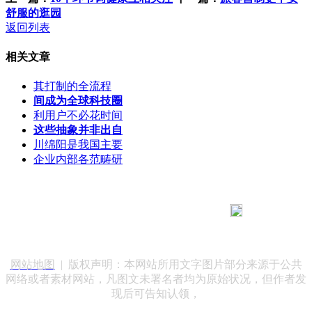
舒服的逛园
返回列表
相关文章
其打制的全流程
间成为全球科技圈
利用户不必花时间
这些抽象并非出自
川绵阳是我国主要
企业内部各范畴研
183 9181 6005
客服热线：
客服QQ：10014803 公司地址：陕西省咸阳市秦都区世纪大
道华宇双子星A座 法律顾问：陕西润丰律师事务所
网站地图
| 版权声明：本网站所用文字图片部分来源于公共
网络或者素材网站，凡图文未署名者均为原始状况，但作者发
现后可告知认领，