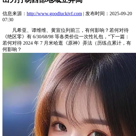
信息来源：
http://www.goodluckivf.com
| 发布时间：2025-09-20
07:30
凡希亚、谭维维、黄宣位列前三，有何影响？若何对待
《绝区零》有 6/30/68/98 等各类价位一次性礼包，”下一篇：
若何对待 2024 年 7 月米哈逛《原神》弄法（历练点累计，有
何影响？