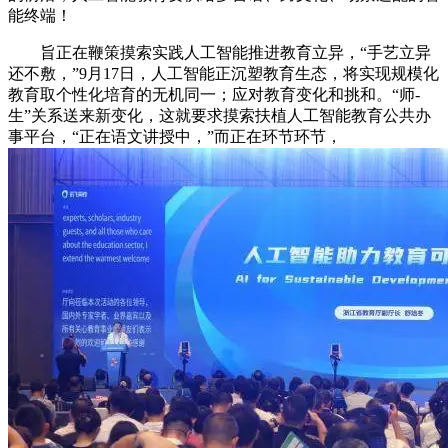
能终端！
旨正在鞭策摸索实践人工智能推进教育立异，“手艺立异
还不敷，”9月17日，人工智能正沉塑教育生态，将实现规模化
教育取个性化培育的无机同一；应对教育变化和挑和。“师-
生”关系送来新变化，这就要求摸索扶植人工智能教育公共办
事平台，“正在语文讲授中，”而正在环节环节，