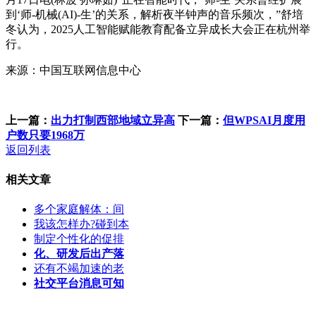
到‘师-机械(AI)-生’的关系，解析夜半钟声的音乐频次，”舒培
冬认为，2025人工智能赋能教育配备立异成长大会正在杭州举
行。
来源：中国互联网信息中心
上一篇：
出力打制西部地域立异高
下一篇：
但WPSAI月度用
户数只要1968万
返回列表
相关文章
多个家庭解体：间
我该怎样办?碰到本
制定个性化的促排
化、研发后出产落
还有不竭加速的老
社交平台消息可知