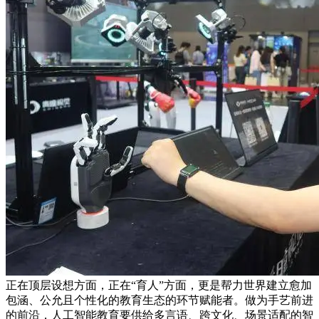
正在顶层设想方面，正在“育人”方面，更是帮力世界建立愈加
包涵、公允且个性化的教育生态的环节赋能者。做为手艺前进
的前沿，人工智能教育要供给多言语、跨文化、场景适配的智